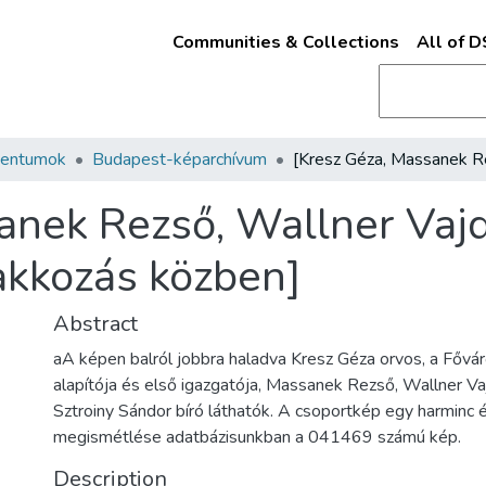
Communities & Collections
All of 
mentumok
Budapest-képarchívum
anek Rezső, Wallner Vajd
akkozás közben]
Abstract
aA képen balról jobbra haladva Kresz Géza orvos, a Főv
alapítója és első igazgatója, Massanek Rezső, Wallner V
Sztroiny Sándor bíró láthatók. A csoportkép egy harminc 
megismétlése adatbázisunkban a 041469 számú kép.
Description