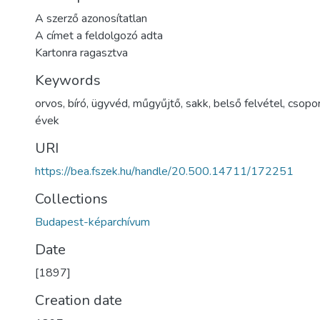
A szerző azonosítatlan
A címet a feldolgozó adta
Kartonra ragasztva
Keywords
orvos
,
bíró
,
ügyvéd
,
műgyűjtő
,
sakk
,
belső felvétel
,
csopo
évek
URI
https://bea.fszek.hu/handle/20.500.14711/172251
Collections
Budapest-képarchívum
Date
[1897]
Creation date