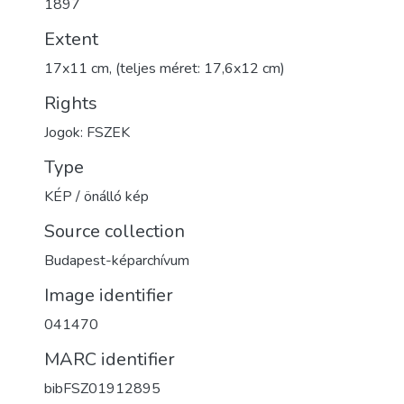
1897
Extent
17x11 cm, (teljes méret: 17,6x12 cm)
Rights
Jogok: FSZEK
Type
KÉP / önálló kép
Source collection
Budapest-képarchívum
Image identifier
041470
MARC identifier
bibFSZ01912895