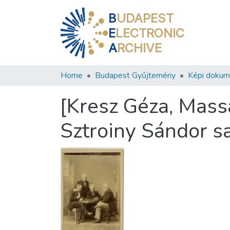
B
UDAPEST
E
LECTRONIC
A
RCHIVE
Home
Budapest Gyűjtemény
Képi doku
[Kresz Géza, Mass
Sztroiny Sándor s