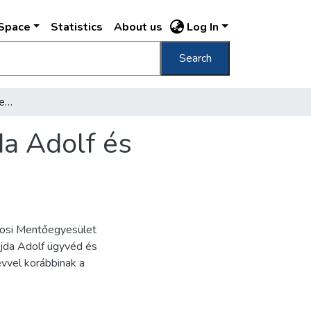
DSpace
Statistics
About us
Log In
Search
[Kresz Géza, Massanek Rezső, Wallner Vajda Adolf és Sztroiny Sándor sakkozás közben]
a Adolf és
árosi Mentőegyesület
ajda Adolf ügyvéd és
évvel korábbinak a