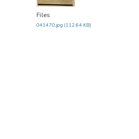
Files
041470.jpg
(112.64 KB)