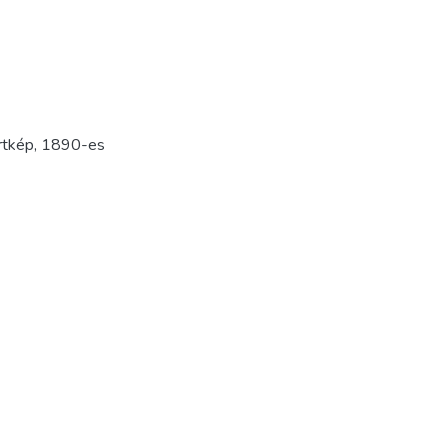
rtkép
,
1890-es