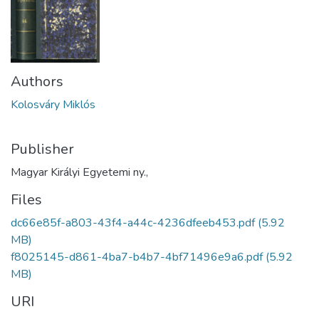
Authors
Kolosváry Miklós
Publisher
Magyar Királyi Egyetemi ny.,
Files
dc66e85f-a803-43f4-a44c-4236dfeeb453.pdf
(5.92
MB)
f8025145-d861-4ba7-b4b7-4bf71496e9a6.pdf
(5.92
MB)
URI