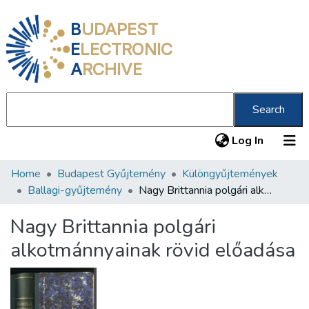
B
UDAPEST
E
LECTRONIC
A
RCHIVE
Search
(current
Log In
Home
Budapest Gyűjtemény
Különgyűjtemények
Communities & Collections
Ballagi-gyűjtemény
Nagy Brittannia polgári alkotmánnyainak rövid előadása
All of DSpace
Nagy Brittannia polgári
Statistics
alkotmánnyainak rövid előadása
About us