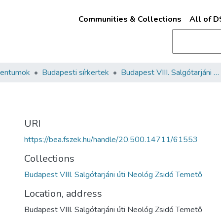
Communities & Collections
All of 
mentumok
Budapesti sírkertek
Budapest VIII. Salgótarjáni úti Neológ Zsidó Temető
URI
https://bea.fszek.hu/handle/20.500.14711/61553
Collections
Budapest VIII. Salgótarjáni úti Neológ Zsidó Temető
Location, address
Budapest VIII. Salgótarjáni úti Neológ Zsidó Temető