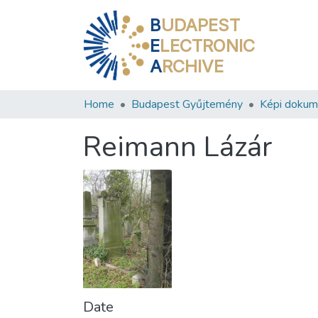
B
UDAPEST
E
LECTRONIC
A
RCHIVE
Home
Budapest Gyűjtemény
Képi doku
Reimann Lázár
Date