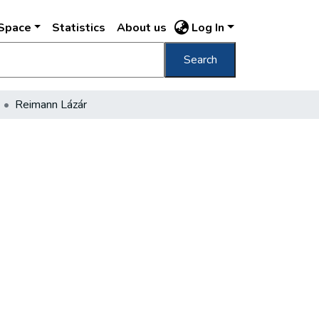
DSpace
Statistics
About us
Log In
Search
Reimann Lázár