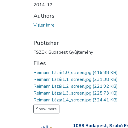
2014-12
Authors
Vizler Imre
Publisher
FSZEK Budapest Gyűjtemény
Files
Reimann Lázár1.0_screen.jpg
(416.88 KB)
Reimann Lázár1.1_screen.jpg
(231.38 KB)
Reimann Lázár1.2_screen.jpg
(221.92 KB)
Reimann Lázár1.3_screen.jpg
(225.73 KB)
Reimann Lázár1.4_screen.jpg
(324.41 KB)
Show more
1088 Budapest, Szabó Erv