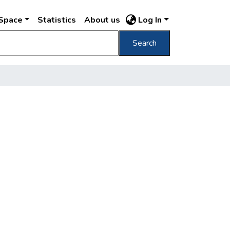
DSpace
Statistics
About us
Log In
Search