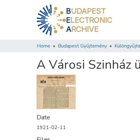
B
UDAPEST
E
LECTRONIC
A
RCHIVE
Home
Budapest Gyűjtemény
Különgyűjt
A Városi Szinház 
Date
1921-02-11
Files