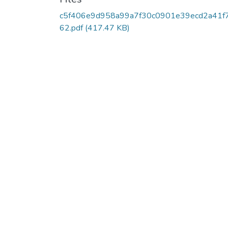
c5f406e9d958a99a7f30c0901e39ecd2a41f
62.pdf
(417.47 KB)