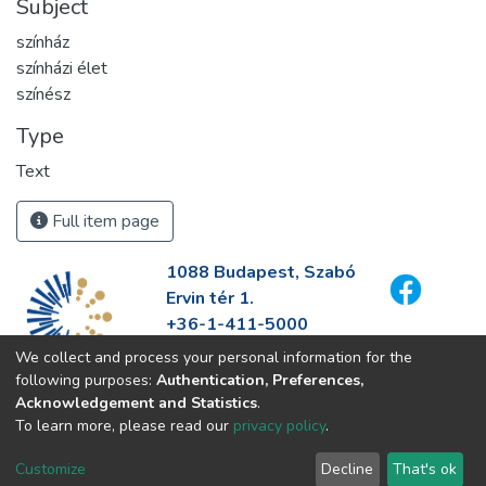
Subject
színház
színházi élet
színész
Type
Text
Full item page
1088 Budapest, Szabó
Ervin tér 1.
+36-1-411-5000
info@fszek.hu
We collect and process your personal information for the
https://fszek.hu
following purposes:
Authentication, Preferences,
Acknowledgement and Statistics
.
To learn more, please read our
privacy policy
.
Customize
Decline
That's ok