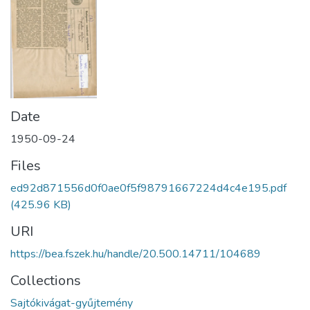
Date
1950-09-24
Files
ed92d871556d0f0ae0f5f98791667224d4c4e195.pdf
(425.96 KB)
URI
https://bea.fszek.hu/handle/20.500.14711/104689
Collections
Sajtókivágat-gyűjtemény