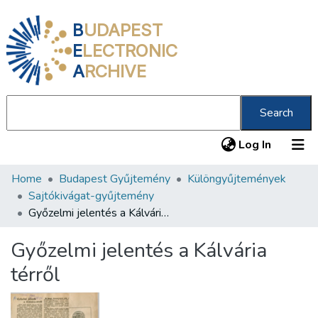
B
UDAPEST
E
LECTRONIC
A
RCHIVE
Search
(current
Log In
Home
Budapest Gyűjtemény
Különgyűjtemények
Communities & Collections
Sajtókivágat-gyűjtemény
All of DSpace
Győzelmi jelentés a Kálvária térről
Statistics
Győzelmi jelentés a Kálvária
About us
térről