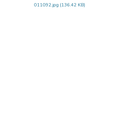
011092.jpg
(136.42 KB)