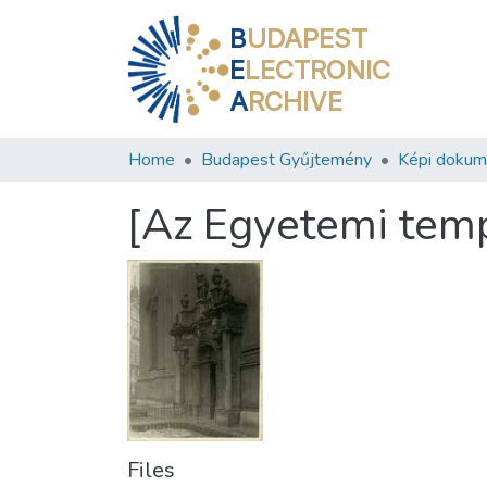
B
UDAPEST
E
LECTRONIC
A
RCHIVE
Home
Budapest Gyűjtemény
Képi doku
[Az Egyetemi tem
Files