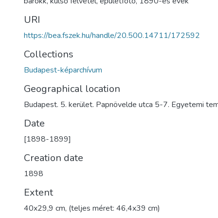
barokk
,
külső felvétel
,
épületfotó
,
1890-es évek
URI
https://bea.fszek.hu/handle/20.500.14711/172592
Collections
Budapest-képarchívum
Geographical location
Budapest. 5. kerület. Papnövelde utca 5-7. Egyetemi t
Date
[1898-1899]
Creation date
1898
Extent
40x29,9 cm, (teljes méret: 46,4x39 cm)