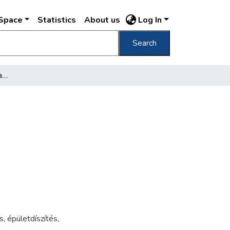
DSpace
Statistics
About us
Log In
Search
[Az Egyetemi templom kapuja]
s
,
épületdíszítés
,