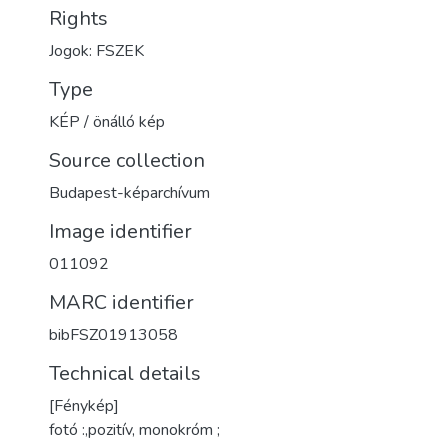
Rights
Jogok: FSZEK
Type
KÉP / önálló kép
Source collection
Budapest-képarchívum
Image identifier
011092
MARC identifier
bibFSZ01913058
Technical details
[Fénykép]
fotó :,pozitív, monokróm ;