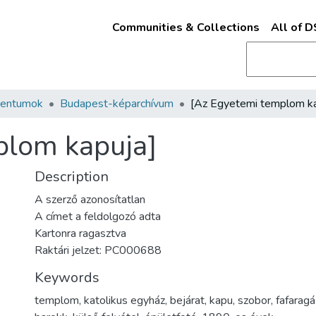
Communities & Collections
All of 
mentumok
Budapest-képarchívum
plom kapuja]
Description
A szerző azonosítatlan
A címet a feldolgozó adta
Kartonra ragasztva
Raktári jelzet: PC000688
Keywords
templom
,
katolikus egyház
,
bejárat
,
kapu
,
szobor
,
fafaragá