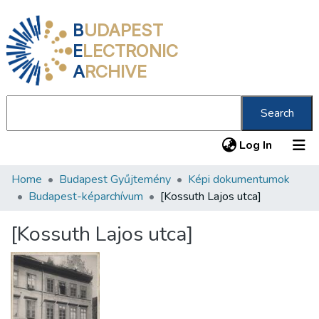
B
UDAPEST
E
LECTRONIC
A
RCHIVE
Search
(current
Log In
Home
Budapest Gyűjtemény
Képi dokumentumok
Communities & Collections
Budapest-képarchívum
[Kossuth Lajos utca]
All of DSpace
[Kossuth Lajos utca]
Statistics
About us