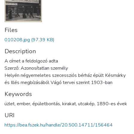
Files
010208.jpg
(97.39 KB)
Description
A címet a feldolgozó adta
Szerző: Azonosítatlan személy
Helyén négyemeletes szecessziós bérház épült Késmárky
és Illés megbízásából Vágó tervei szerint 1903-ban
Keywords
üzlet
,
ember
,
épületbontás
,
kirakat
,
utcakép
,
1890-es évek
URI
https://bea.fszek.hu/handle/20.500.14711/156464