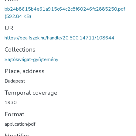
bb24b8615b4e61a915c64c2c8f60246fc2885250.pdf
(592.84 KB)
URI
https://bea.fszek.hu/handle/20.500.14711/108644
Collections
Sajtókivágat-gyűjtemény
Place, address
Budapest
Temporal coverage
1930
Format
application/pdf
Identifier