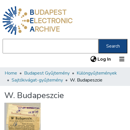
B
UDAPEST
E
LECTRONIC
A
RCHIVE
Search
(current
Log In
Home
Budapest Gyűjtemény
Különgyűjtemények
Communities & Collections
Sajtókivágat-gyűjtemény
W. Budapeszcie
All of DSpace
W. Budapeszcie
Statistics
About us