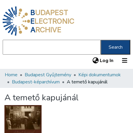
B
UDAPEST
E
LECTRONIC
A
RCHIVE
Search
(current
Log In
Home
Budapest Gyűjtemény
Képi dokumentumok
Communities & Collections
Budapest-képarchívum
A temető kapujánál
All of DSpace
A temető kapujánál
Statistics
About us