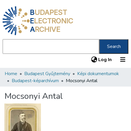
B
UDAPEST
E
LECTRONIC
A
RCHIVE
Search
(current
Log In
Home
Budapest Gyűjtemény
Képi dokumentumok
Communities & Collections
Budapest-képarchívum
Mocsonyi Antal
All of DSpace
Mocsonyi Antal
Statistics
About us