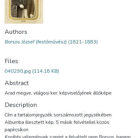
Authors
Borsos József (festőművész) (1821-1883)
Files
040290.jpg
(114.18 KB)
Abstract
Arad megye, világosi ker. képviselőjének állóképe
Description
Cím a tartalomjegyzék sorszámozott jegyzékében
Albumba illesztett kép, 5 másik felvétellel közös
papírcsíkon
Korábbi vélemények szerint a felvételt nem Borsos, hanem