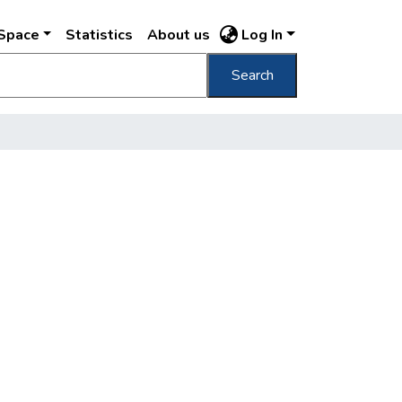
DSpace
Statistics
About us
Log In
Search