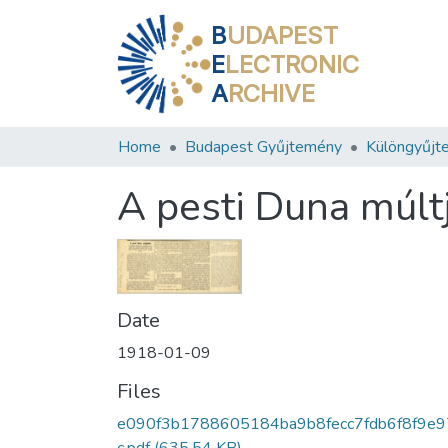
B
UDAPEST
E
LECTRONIC
A
RCHIVE
Home
Budapest Gyűjtemény
Különgyűjt
A pesti Duna múlt
Date
1918-01-09
Files
e090f3b1788605184ba9b8fecc7fdb6f8f9e9