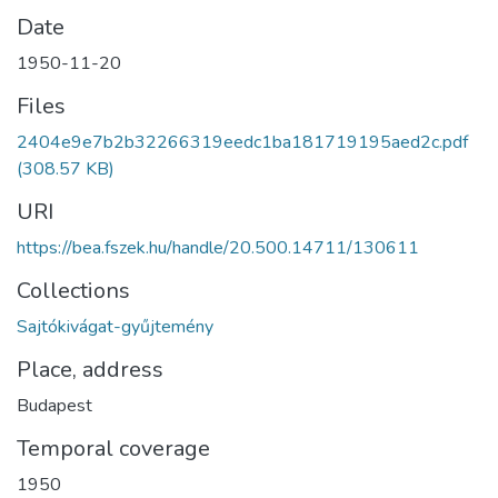
Date
1950-11-20
Files
2404e9e7b2b32266319eedc1ba181719195aed2c.pdf
(308.57 KB)
URI
https://bea.fszek.hu/handle/20.500.14711/130611
Collections
Sajtókivágat-gyűjtemény
Place, address
Budapest
Temporal coverage
1950