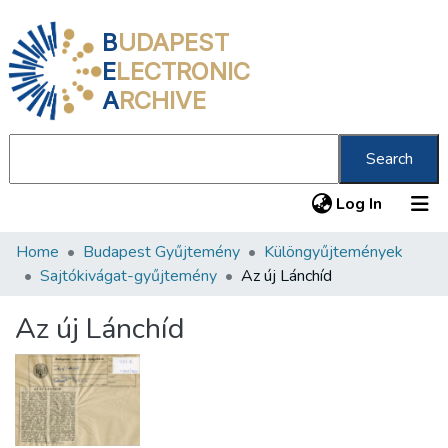
B
UDAPEST
E
LECTRONIC
A
RCHIVE
Search
(current
Log In
Home
Budapest Gyűjtemény
Különgyűjtemények
Communities & Collections
Sajtókivágat-gyűjtemény
Az új Lánchíd
All of DSpace
Az új Lánchíd
Statistics
About us