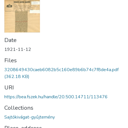
Date
1921-11-12
Files
3208649430caeb6082b5c160e89b6b74c7f8de4a.pdf
(362.18 KB)
URI
https://bea.fszek.hu/handle/20.500.14711/113476
Collections
Sajtókivágat-gyűjtemény