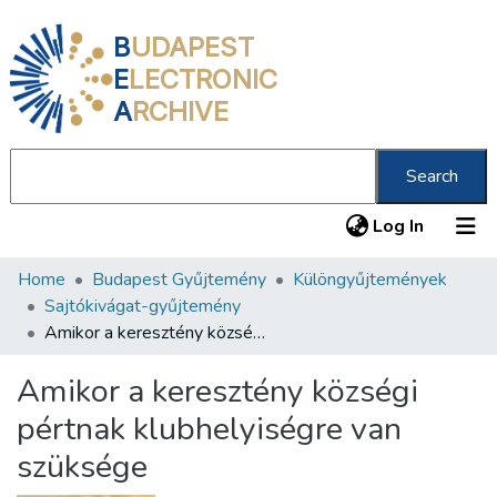
B
UDAPEST
E
LECTRONIC
A
RCHIVE
Search
(current
Log In
Home
Budapest Gyűjtemény
Különgyűjtemények
Communities & Collections
Sajtókivágat-gyűjtemény
All of DSpace
Amikor a keresztény községi pértnak klubhelyiségre van szüksége
Statistics
Amikor a keresztény községi
About us
pértnak klubhelyiségre van
szüksége