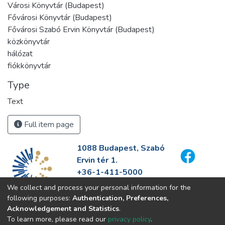
Városi Könyvtár (Budapest)
Fővárosi Könyvtár (Budapest)
Fővárosi Szabó Ervin Könyvtár (Budapest)
közkönyvtár
hálózat
fiókkönyvtár
Type
Text
Full item page
1088 Budapest, Szabó
Ervin tér 1.
+36-1-411-5000
info@fszek.hu
We collect and process your personal information for the
https://fszek.hu
following purposes:
Authentication, Preferences,
Acknowledgement and Statistics
.
To learn more, please read our
privacy policy
.