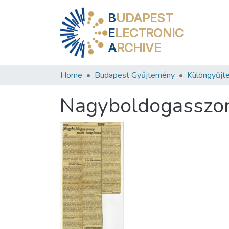
B
UDAPEST
E
LECTRONIC
A
RCHIVE
Home
Budapest Gyűjtemény
Különgyűjt
Nagyboldogasszon