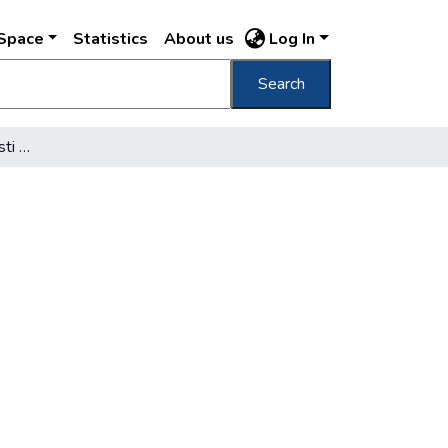
DSpace
Statistics
About us
Log In
Search
Nagyboldogasszony pesti temploma