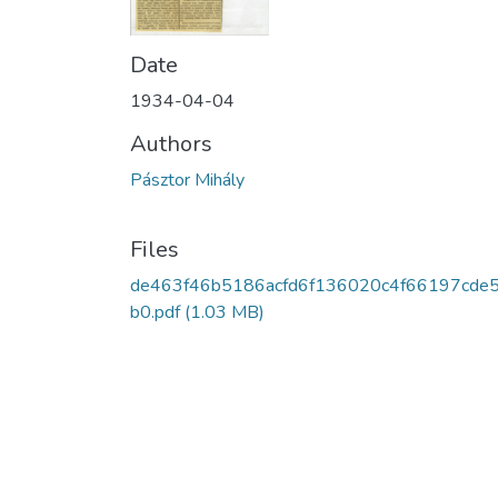
Date
1934-04-04
Authors
Pásztor Mihály
Files
de463f46b5186acfd6f136020c4f66197cde
b0.pdf
(1.03 MB)