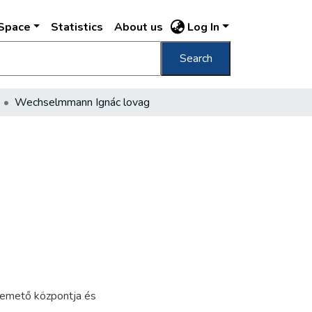
DSpace
Statistics
About us
Log In
Search
Wechselmmann Ignác lovag
 temető központja és