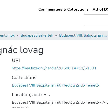
Communities & Collections
All of 
mentumok
Budapesti sírkertek
Budapest VIII. Salgótarjáni úti Neológ Zsidó Temető
nác lovag
URI
https://bea.fszek.hu/handle/20.500.14711/61331
Collections
Budapest VIII. Salgótarjáni úti Neológ Zsidó Temető
Location, address
Budapest VIII. Salgótarjáni úti Neológ Zsidó Temető - A