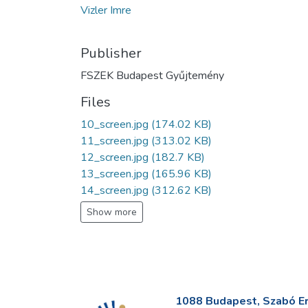
Vizler Imre
Publisher
FSZEK Budapest Gyűjtemény
Files
10_screen.jpg
(174.02 KB)
11_screen.jpg
(313.02 KB)
12_screen.jpg
(182.7 KB)
13_screen.jpg
(165.96 KB)
14_screen.jpg
(312.62 KB)
Show more
1088 Budapest, Szabó Erv