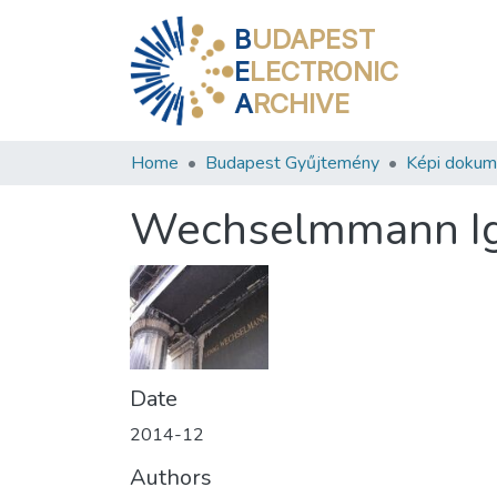
B
UDAPEST
E
LECTRONIC
A
RCHIVE
Home
Budapest Gyűjtemény
Képi doku
Wechselmmann Ig
Date
2014-12
Authors