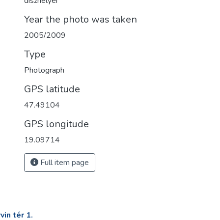
díszhelyei
Year the photo was taken
2005/2009
Type
Photograph
GPS latitude
47.49104
GPS longitude
19.09714
Full item page
in tér 1.