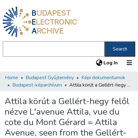
B
UDAPEST
E
LECTRONIC
A
RCHIVE
Search
(current
Log In
Home
Budapest Gyűjtemény
Képi dokumentumok
Communities & Collections
Budapest-képarchívum
Attila körút a Gellért-hegy felől nézve L'avenue Attila, vue du cote du Mont Gérard = Attila Avenue, seen from the Gellért-Hill /
All of DSpace
Attila körút a Gellért-hegy felől
Statistics
nézve L'avenue Attila, vue du
About us
cote du Mont Gérard = Attila
Avenue, seen from the Gellért-