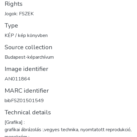
Rights
Jogok: FSZEK
Type
KÉP / kép könyvben
Source collection
Budapest-képarchívum
Image identifier
AN011864
MARC identifier
bibFSZ01501549
Technical details
[Grafika] :
grafikai ábrázolás :,vegyes technika, nyomtatott reprodukció,
monokróm ;