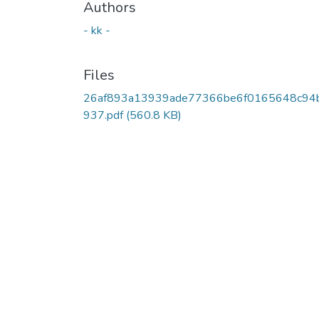
Authors
- kk -
Files
26af893a13939ade77366be6f0165648c94
937.pdf
(560.8 KB)