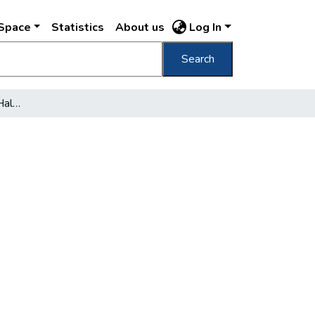
DSpace
Statistics
About us
Log In
Search
Mátyás király várától a Halászbástyáig