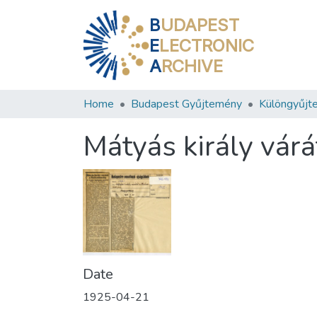
B
UDAPEST
E
LECTRONIC
A
RCHIVE
Home
Budapest Gyűjtemény
Különgyűjt
Mátyás király várá
Date
1925-04-21