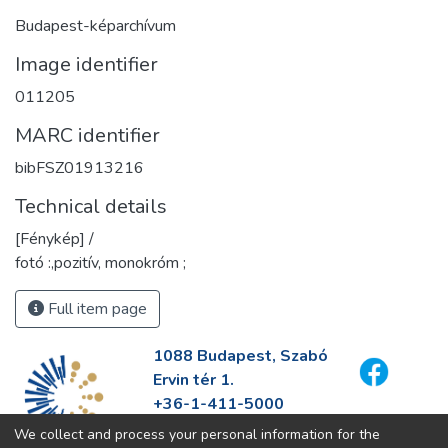
Budapest-képarchívum
Image identifier
011205
MARC identifier
bibFSZ01913216
Technical details
[Fénykép] /
fotó :,pozitív, monokróm ;
Full item page
1088 Budapest, Szabó
Ervin tér 1.
+36-1-411-5000
info@fszek.hu
We collect and process your personal information for the