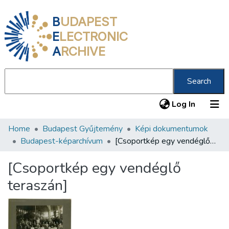
B
UDAPEST
E
LECTRONIC
A
RCHIVE
Search
(current
Log In
Home
Budapest Gyűjtemény
Képi dokumentumok
Communities & Collections
Budapest-képarchívum
[Csoportkép egy vendéglő teraszán]
All of DSpace
[Csoportkép egy vendéglő
Statistics
teraszán]
About us