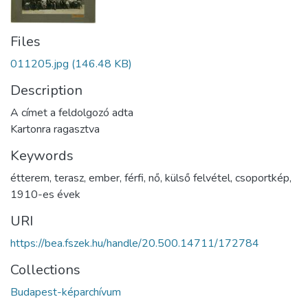
Files
011205.jpg
(146.48 KB)
Description
A címet a feldolgozó adta
Kartonra ragasztva
Keywords
étterem
,
terasz
,
ember
,
férfi
,
nő
,
külső felvétel
,
csoportkép
,
1910-es évek
URI
https://bea.fszek.hu/handle/20.500.14711/172784
Collections
Budapest-képarchívum