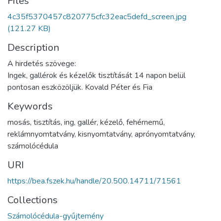
Files
4c35f5370457c820775cfc32eac5defd_screen.jpg
(121.27 KB)
Description
A hirdetés szövege:
Ingek, gallérok és kézelők tisztítását 14 napon belül
pontosan eszközöljük. Kovald Péter és Fia
Keywords
mosás
,
tisztítás
,
ing
,
gallér
,
kézelő
,
fehérnemű
,
reklámnyomtatvány
,
kisnyomtatvány
,
aprónyomtatvány
,
számolócédula
URI
https://bea.fszek.hu/handle/20.500.14711/71561
Collections
Számolócédula-gyűjtemény