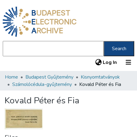
B
UDAPEST
E
LECTRONIC
A
RCHIVE
Search
(current
Log In
Home
Budapest Gyűjtemény
Kisnyomtatványok
Communities & Collections
Számolócédula-gyűjtemény
Kovald Péter és Fia
All of DSpace
Kovald Péter és Fia
Statistics
About us