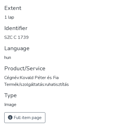
Extent
1 lap
Identifier
SZC C 1739
Language
hun
Product/Service
Cégnév:Kovald Péter és Fia
Termék/szolgáltatás:ruhatisztítás
Type
Image
Full item page