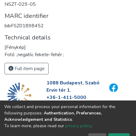
NSZT-029-05
MARC identifier
bibFSZ01898452
Technical details
[Fénykép]
Fotó :,negatív, fekete-fehér ;
Full item page
1088 Budapest, Szabó
Ervin tér 1.
+36-1-411-5000
info@fszek.hu
We collect and process your personal information for the
https://fszek.hu
following purposes:
Authentication, Preferences,
Acknowledgement and Statistics
.
To learn more, please read our
privacy policy
.