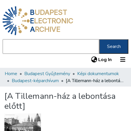
B
UDAPEST
E
LECTRONIC
A
RCHIVE
Search
(current
Log In
Home
Budapest Gyűjtemény
Képi dokumentumok
Communities & Collections
Budapest-képarchívum
[A Tillemann-ház a lebontása előtt]
All of DSpace
[A Tillemann-ház a lebontása
Statistics
előtt]
About us