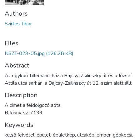
Authors
Szirtes Tibor
Files
NSZT-029-05.jpg
(126.28 KB)
Abstract
Az egykori Tillemann-ház a Bajcsy-Zsilinszky út és a József
Attila utca sarkán, a Bajcsy-Zsilinszky út 12. szám alatt állt
Description
A címet a feldolgozó adta
B. kisny. sz. 7139
Keywords
külső felvétel
,
épület
,
épületkép
,
utcakép
,
ember
,
gépkocsi
,