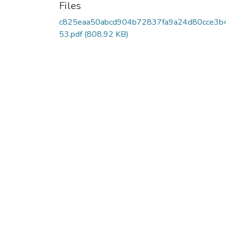
Files
c825eaa50abcd904b72837fa9a24d80cce3b
53.pdf
(808.92 KB)