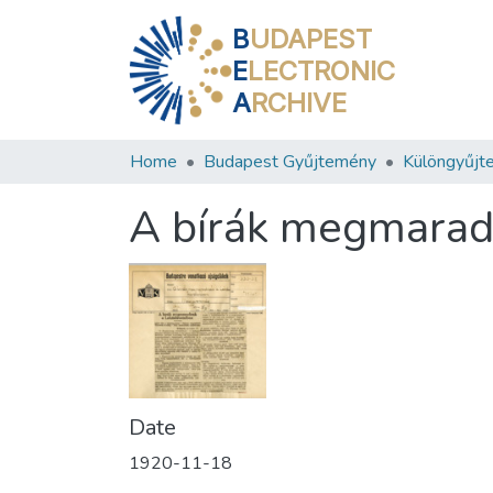
B
UDAPEST
E
LECTRONIC
A
RCHIVE
Home
Budapest Gyűjtemény
Különgyűjt
A bírák megmaradn
Date
1920-11-18