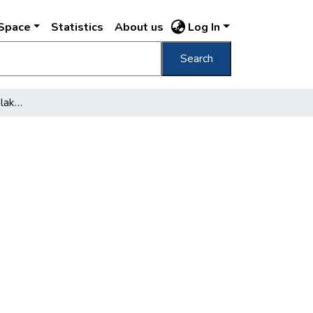
DSpace
Statistics
About us
Log In
Search
A bírák megmaradnak a lakáshivatalban