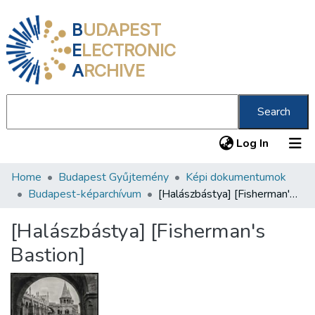
B
UDAPEST
E
LECTRONIC
A
RCHIVE
Search
(current
Log In
Home
Budapest Gyűjtemény
Képi dokumentumok
Communities & Collections
Budapest-képarchívum
[Halászbástya] [Fisherman's Bastion]
All of DSpace
[Halászbástya] [Fisherman's
Statistics
Bastion]
About us