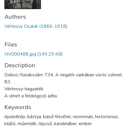
Authors
Vértessy Oszkár (1866-1918)
Files
NV000488.jpg
(149.29 KB)
Description
Doboz-/tasakszám: T34. A negatív sarkában vörös színnel:
83.
Vértessy-hagyaték
A címet a feldolgozó adta.
Keywords
épületkép
,
bástya
,
külső felvétel
,
neoromán
,
historizmus
,
kilátó
,
műemlék
,
lépcső
,
kandeláber
,
ember