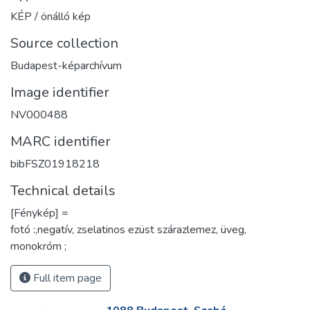
KÉP / önálló kép
Source collection
Budapest-képarchívum
Image identifier
NV000488
MARC identifier
bibFSZ01918218
Technical details
[Fénykép] =
fotó :,negatív, zselatinos ezüst szárazlemez, üveg,
monokróm ;
Full item page