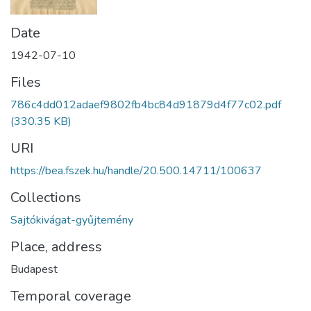
Date
1942-07-10
Files
786c4dd012adaef9802fb4bc84d91879d4f77c02.pdf
(330.35 KB)
URI
https://bea.fszek.hu/handle/20.500.14711/100637
Collections
Sajtókivágat-gyűjtemény
Place, address
Budapest
Temporal coverage