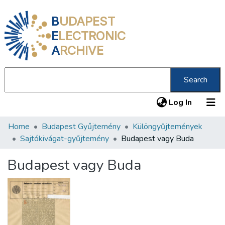
B
UDAPEST
E
LECTRONIC
A
RCHIVE
Search
(current
Log In
Home
Budapest Gyűjtemény
Különgyűjtemények
Communities & Collections
Sajtókivágat-gyűjtemény
Budapest vagy Buda
All of DSpace
Budapest vagy Buda
Statistics
About us