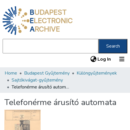
B
UDAPEST
E
LECTRONIC
A
RCHIVE
Search
(current
Log In
Home
Budapest Gyűjtemény
Különgyűjtemények
Communities & Collections
Sajtókivágat-gyűjtemény
All of DSpace
Telefonérme árusító automata
Statistics
Telefonérme árusító automata
About us