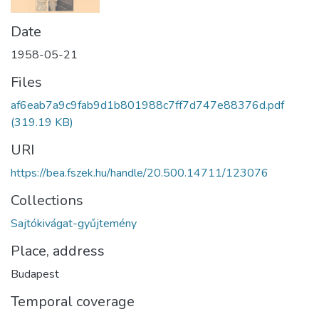
Date
1958-05-21
Files
af6eab7a9c9fab9d1b801988c7ff7d747e88376d.pdf
(319.19 KB)
URI
https://bea.fszek.hu/handle/20.500.14711/123076
Collections
Sajtókivágat-gyűjtemény
Place, address
Budapest
Temporal coverage