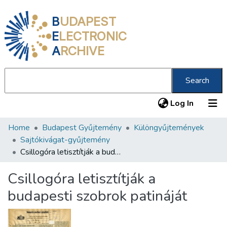
B
UDAPEST
E
LECTRONIC
A
RCHIVE
Search
(current
Log In
Home
Budapest Gyűjtemény
Különgyűjtemények
Communities & Collections
Sajtókivágat-gyűjtemény
All of DSpace
Csillogóra letisztítják a budapesti szobrok patináját
Statistics
Csillogóra letisztítják a
About us
budapesti szobrok patináját