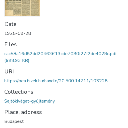
Date
1925-08-28
Files
cac59a16d82dd20463613cde7080f27f2de4028c.pdf
(688.93 KB)
URI
https://bea.fszek.hu/handle/20.500.14711/103228
Collections
Sajtókivágat-gyűjtemény
Place, address
Budapest