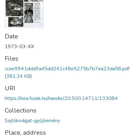
Date
1973-03-XX
Files
ccee9941ddd9a45dd341c48e5275b7b7ea23da58.pdf
(381.34 KB)
URI
https://bea.fszek.hu/handle/20.500.14711/133084
Collections
Sajtókivágat-gyűjtemény
Place, address