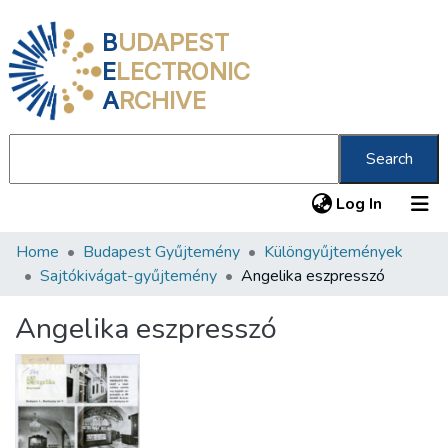
B
UDAPEST
E
LECTRONIC
A
RCHIVE
Search
(current
Log In
Home
Budapest Gyűjtemény
Különgyűjtemények
Communities & Collections
Sajtókivágat-gyűjtemény
Angelika eszpresszó
All of DSpace
Angelika eszpresszó
Statistics
About us