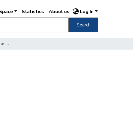
DSpace
Statistics
About us
Log In
Search
Fizetéscsökkentés a városházán