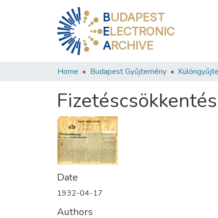
B
UDAPEST
E
LECTRONIC
A
RCHIVE
Home
Budapest Gyűjtemény
Különgyűjt
Fizetéscsökkentés
Date
1932-04-17
Authors