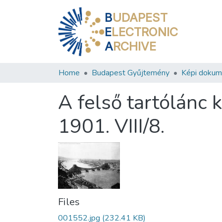
B
UDAPEST
E
LECTRONIC
A
RCHIVE
Home
Budapest Gyűjtemény
Képi doku
A felső tartólánc
1901. VIII/8.
Files
001552.jpg
(232.41 KB)