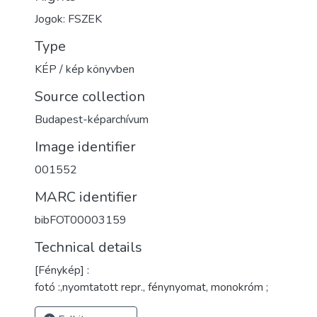
Jogok: FSZEK
Type
KÉP / kép könyvben
Source collection
Budapest-képarchívum
Image identifier
001552
MARC identifier
bibFOT00003159
Technical details
[Fénykép] :
fotó :,nyomtatott repr., fénynyomat, monokróm ;