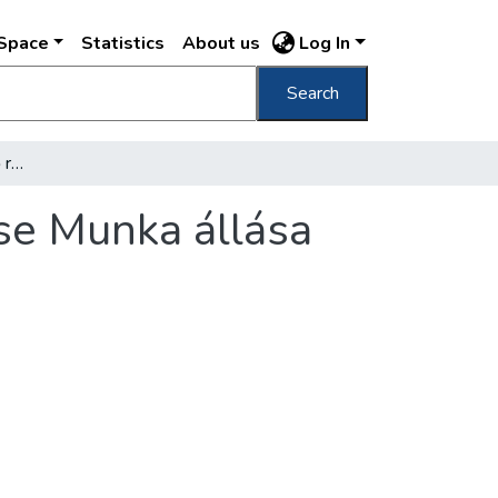
DSpace
Statistics
About us
Log In
Search
A felső tartólánc középső részének szerelése Munka állása 1901. VIII/8.
ése Munka állása