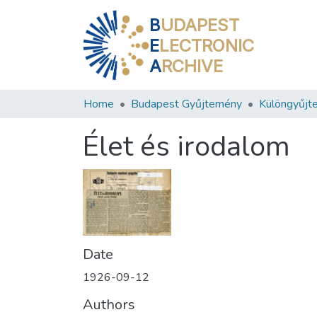
B
UDAPEST
E
LECTRONIC
A
RCHIVE
Home
Budapest Gyűjtemény
Különgyűjt
Élet és irodalom
Date
1926-09-12
Authors