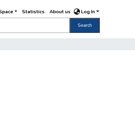
DSpace
Statistics
About us
Log In
Search