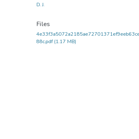
D. J.
Files
4e33f3a5072a2185ae72701371ef9eeb63c
88c.pdf
(1.17 MB)