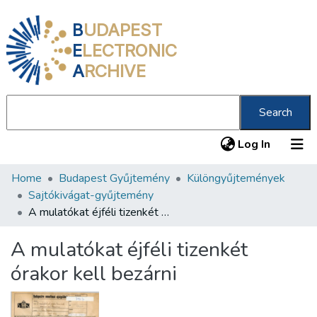
B
UDAPEST
E
LECTRONIC
A
RCHIVE
Search
(current
Log In
Home
Budapest Gyűjtemény
Különgyűjtemények
Communities & Collections
Sajtókivágat-gyűjtemény
All of DSpace
A mulatókat éjféli tizenkét órakor kell bezárni
Statistics
A mulatókat éjféli tizenkét
About us
órakor kell bezárni