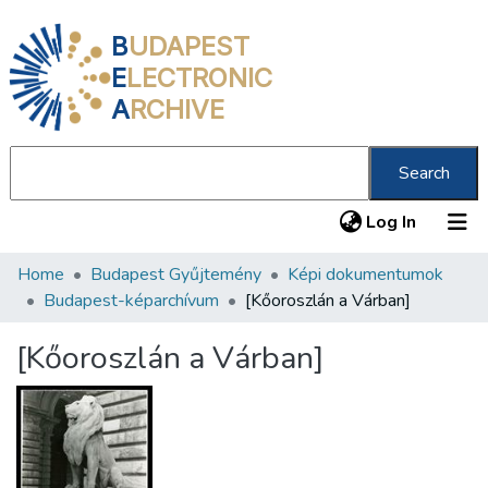
B
UDAPEST
E
LECTRONIC
A
RCHIVE
Search
(current
Log In
Home
Budapest Gyűjtemény
Képi dokumentumok
Communities & Collections
Budapest-képarchívum
[Kőoroszlán a Várban]
All of DSpace
[Kőoroszlán a Várban]
Statistics
About us