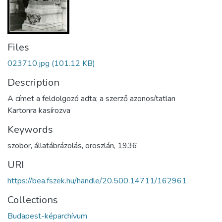
Files
023710.jpg
(101.12 KB)
Description
A címet a feldolgozó adta; a szerző azonosítatlan
Kartonra kasírozva
Keywords
szobor
,
állatábrázolás
,
oroszlán
,
1936
URI
https://bea.fszek.hu/handle/20.500.14711/162961
Collections
Budapest-képarchívum