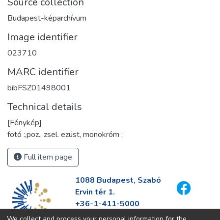
Source collection
Budapest-képarchívum
Image identifier
023710
MARC identifier
bibFSZ01498001
Technical details
[Fénykép]
fotó :,poz., zsel. ezüst, monokróm ;
Full item page
1088 Budapest, Szabó
Ervin tér 1.
+36-1-411-5000
info@fszek.hu
We collect and process your personal information for the