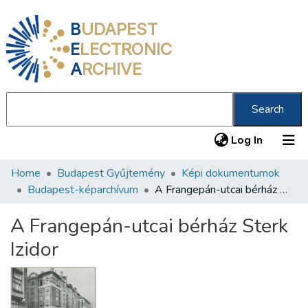
B
UDAPEST
E
LECTRONIC
A
RCHIVE
Search
(current
Log In
Home
Budapest Gyűjtemény
Képi dokumentumok
Communities & Collections
Budapest-képarchívum
A Frangepán-utcai bérház Sterk Izidor
All of DSpace
A Frangepán-utcai bérház Sterk
Statistics
Izidor
About us