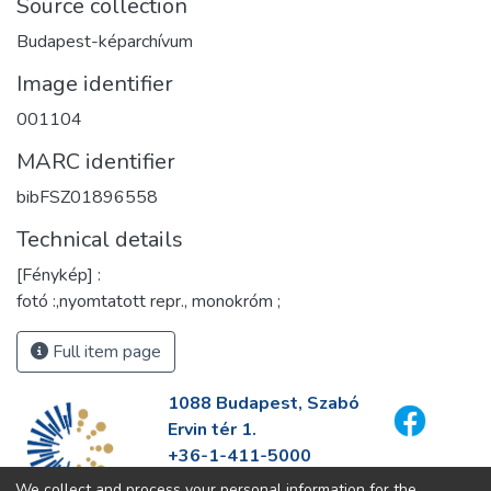
Source collection
Budapest-képarchívum
Image identifier
001104
MARC identifier
bibFSZ01896558
Technical details
[Fénykép] :
fotó :,nyomtatott repr., monokróm ;
Full item page
1088 Budapest, Szabó
Ervin tér 1.
+36-1-411-5000
info@fszek.hu
We collect and process your personal information for the