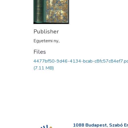
Publisher
Egyetemi ny.,
Files
4477bf50-9d46-4134-bcab-c8fc57c84ef7.p
(7.11 MB)
1088 Budapest, Szabó Erv