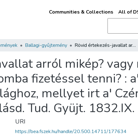
Communities & Collections
All of 
emények
Ballagi-gyűjtemény
Rövid értekezés-javallat arról mikép? vagy mi fondból lehetne? ... nyugalomba fizetéssel tenni? : a'Hitelre tett észrevétel és a' Világhoz, mellyet irt a' Czénki nap Fia Toldalék irójától - lásd. Tud. Gyüjt. 1832.IX. k. lap 43.
vallat arról mikép? vagy
omba fizetéssel tenni? : a'
lághoz, mellyet irt a' Czé
lásd. Tud. Gyüjt. 1832.IX. 
URI
https://bea.fszek.hu/handle/20.500.14711/177634