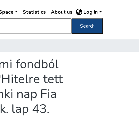
DSpace
Statistics
About us
Log In
Search
 mi fondból
Hitelre tett
nki nap Fia
k. lap 43.