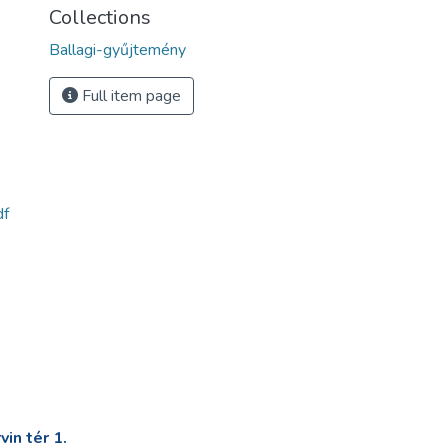
Collections
Ballagi-gyűjtemény
Full item page
df
in tér 1.