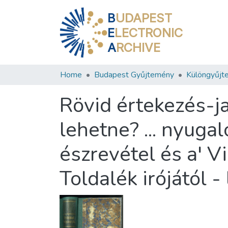
B
UDAPEST
E
LECTRONIC
A
RCHIVE
Home
Budapest Gyűjtemény
Különgyűjt
Rövid értekezés-ja
lehetne? ... nyugal
észrevétel és a' Vi
Toldalék irójától - 