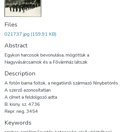
Files
021737.jpg
(159.91 KB)
Abstract
Egykori harcosok bevonulása, mögöttük a
Nagyvásárcsarnok és a Fővámház látszik
Description
A fotón barna foltok, a negatívról származó fénybetörés
A szerző azonosítatlan
A címet a feldolgozó adta
B. kisny. sz. 4736
Repr. neg. 3454
Keywords