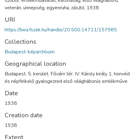
szobor
,
emlékműavatás
,
katonaság
,
első világháború
,
veterán
,
ünnepség
,
egyenruha
,
zászló
,
1938
URI
https://bea.fszek.hu/handle/20.500.14711/157985
Collections
Budapest-képarchívum
Geographical location
Budapest. 5. kerület. Fővám tér. IV. Károly király 1. honvéd
és népfelkelő gyalogezred első világháborús emlékműve
Date
1938
Creation date
1938
Extent