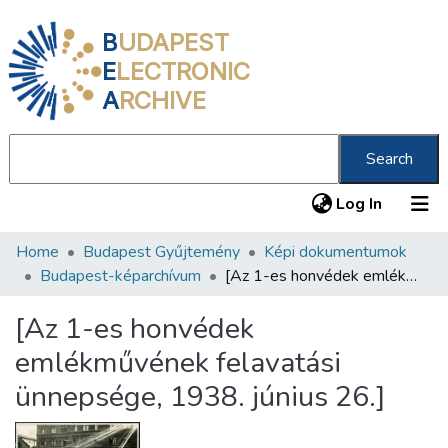
B
UDAPEST
E
LECTRONIC
A
RCHIVE
Search
(current
Log In
Home
Budapest Gyűjtemény
Képi dokumentumok
Communities & Collections
Budapest-képarchívum
[Az 1-es honvédek emlékművének felavatási ünnepsége, 1938. június 26.]
All of DSpace
[Az 1-es honvédek
Statistics
emlékművének felavatási
About us
ünnepsége, 1938. június 26.]