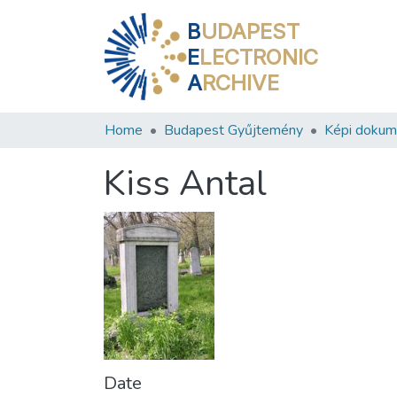
B
UDAPEST
E
LECTRONIC
A
RCHIVE
Home
Budapest Gyűjtemény
Képi doku
Kiss Antal
Date