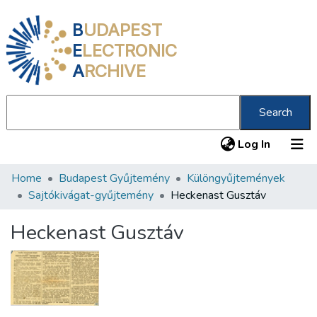
B
UDAPEST
E
LECTRONIC
A
RCHIVE
Search
(current
Log In
Home
Budapest Gyűjtemény
Különgyűjtemények
Communities & Collections
Sajtókivágat-gyűjtemény
Heckenast Gusztáv
All of DSpace
Heckenast Gusztáv
Statistics
About us