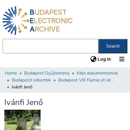
B
UDAPEST
E
LECTRONIC
A
RCHIVE
Search
(current
Log In
Home
Budapest Gyűjtemény
Képi dokumentumok
Communities & Collections
Budapesti sírkertek
Budapest VIII Fiumei út sírkert 2. rész
All of DSpace
Ivánfi Jenő
Statistics
Ivánfi Jenő
About us