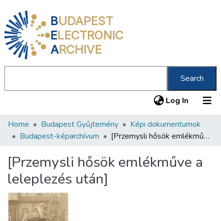
B
UDAPEST
E
LECTRONIC
A
RCHIVE
Search
(current
Log In
Home
Budapest Gyűjtemény
Képi dokumentumok
Communities & Collections
Budapest-képarchívum
[Przemysli hősök emlékműve a leleplezés után]
All of DSpace
[Przemysli hősök emlékműve a
Statistics
leleplezés után]
About us