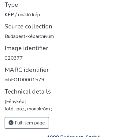
Type
KÉP / önálló kép
Source collection
Budapest-képarchívum
Image identifier
020377
MARC identifier
bibFOT00001579
Technical details
[Fénykép]
fotó :,poz., monokróm ;
Full item page