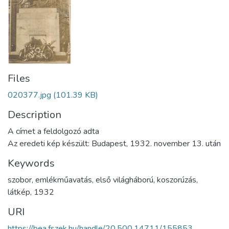
Files
020377.jpg
(101.39 KB)
Description
A címet a feldolgozó adta
Az eredeti kép készült: Budapest, 1932. november 13. után
Keywords
szobor
,
emlékműavatás
,
első világháború
,
koszorúzás
,
látkép
,
1932
URI
https://bea.fszek.hu/handle/20.500.14711/155853