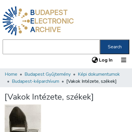
B
UDAPEST
E
LECTRONIC
A
RCHIVE
Search
(current
Log In
Home
Budapest Gyűjtemény
Képi dokumentumok
Communities & Collections
Budapest-képarchívum
[Vakok Intézete, székek]
All of DSpace
[Vakok Intézete, székek]
Statistics
About us