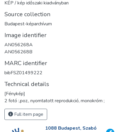
KÉP / kép időszaki kiadványban
Source collection
Budapest-képarchívum
Image identifier
AN056268A
AN056268B
MARC identifier
bibFSZ01499222
Technical details
[Fénykép]
2 fotó :,poz., nyomtatott reprodukció, monokróm ;
Full item page
1088 Budapest, Szabó