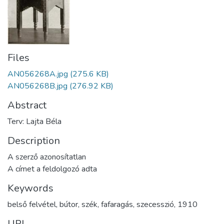
Files
AN056268A.jpg
(275.6 KB)
AN056268B.jpg
(276.92 KB)
Abstract
Terv: Lajta Béla
Description
A szerző azonosítatlan
A címet a feldolgozó adta
Keywords
belső felvétel
,
bútor
,
szék
,
fafaragás
,
szecesszió
,
1910
URI