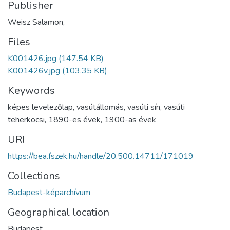
Publisher
Weisz Salamon,
Files
K001426.jpg
(147.54 KB)
K001426v.jpg
(103.35 KB)
Keywords
képes levelezőlap
,
vasútállomás
,
vasúti sín
,
vasúti
teherkocsi
,
1890-es évek
,
1900-as évek
URI
https://bea.fszek.hu/handle/20.500.14711/171019
Collections
Budapest-képarchívum
Geographical location
Budapest