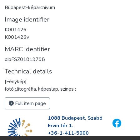
Budapest-képarchívum
Image identifier
K001426
K001426v
MARC identifier
bibFSZ01819798
Technical details
[Fénykép]
fotó :,litográfia, képeslap, színes ;
Full item page
1088 Budapest, Szabó
Ervin tér 1.
+36-1-411-5000