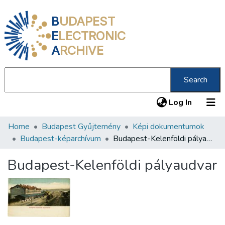
B
UDAPEST
E
LECTRONIC
A
RCHIVE
Search
(current
Log In
Home
Budapest Gyűjtemény
Képi dokumentumok
Communities & Collections
Budapest-képarchívum
Budapest-Kelenföldi pályaudvar
All of DSpace
Budapest-Kelenföldi pályaudvar
Statistics
About us