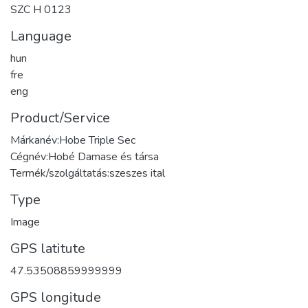
SZC H 0123
Language
hun
fre
eng
Product/Service
Márkanév:Hobe Triple Sec
Cégnév:Hobé Damase és társa
Termék/szolgáltatás:szeszes ital
Type
Image
GPS latitute
47.53508859999999
GPS longitude