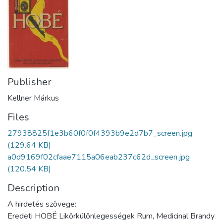
Publisher
Kellner Márkus
Files
27938825f1e3b60f0f0f4393b9e2d7b7_screen.jpg
(129.64 KB)
a0d9169f02cfaae7115a06eab237c62d_screen.jpg
(120.54 KB)
Description
A hirdetés szövege:
Eredeti HOBÉ Likörkülönlegességek Rum, Medicinal Brandy