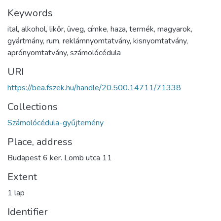
Keywords
ital
,
alkohol
,
likőr
,
üveg
,
címke
,
haza
,
termék
,
magyarok
,
gyártmány
,
rum
,
reklámnyomtatvány
,
kisnyomtatvány
,
aprónyomtatvány
,
számolócédula
URI
https://bea.fszek.hu/handle/20.500.14711/71338
Collections
Számolócédula-gyűjtemény
Place, address
Budapest 6 ker. Lomb utca 11
Extent
1 lap
Identifier