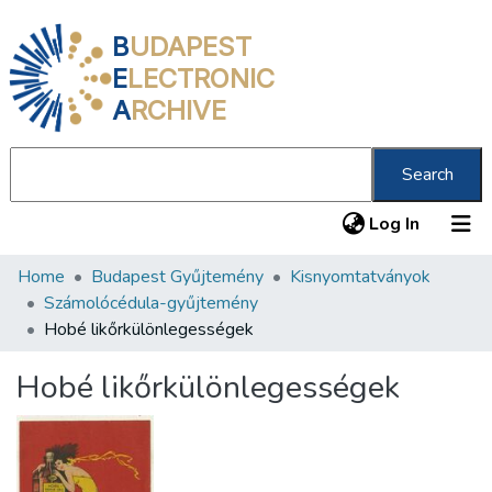
B
UDAPEST
E
LECTRONIC
A
RCHIVE
Search
(current
Log In
Home
Budapest Gyűjtemény
Kisnyomtatványok
Communities & Collections
Számolócédula-gyűjtemény
All of DSpace
Hobé likőrkülönlegességek
Statistics
Hobé likőrkülönlegességek
About us