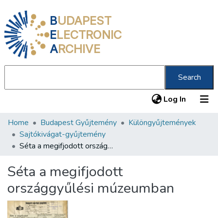
B
UDAPEST
E
LECTRONIC
A
RCHIVE
Search
(current
Log In
Home
Budapest Gyűjtemény
Különgyűjtemények
Communities & Collections
Sajtókivágat-gyűjtemény
All of DSpace
Séta a megifjodott országgyűlési múzeumban
Statistics
Séta a megifjodott
About us
országgyűlési múzeumban