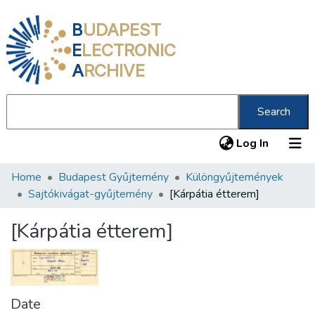
B
UDAPEST
E
LECTRONIC
A
RCHIVE
Search
(current
Log In
Home
Budapest Gyűjtemény
Különgyűjtemények
Communities & Collections
Sajtókivágat-gyűjtemény
[Kárpátia étterem]
All of DSpace
[Kárpátia étterem]
Statistics
About us
Date