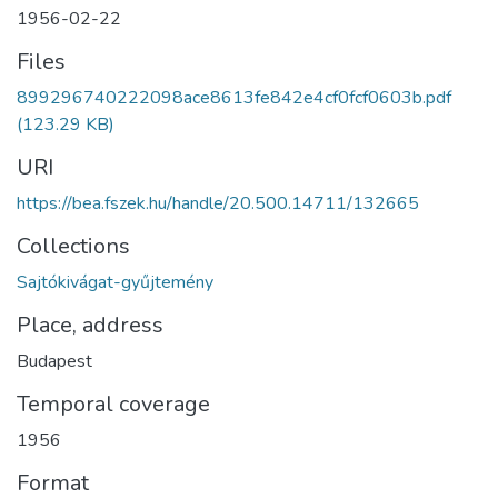
1956-02-22
Files
899296740222098ace8613fe842e4cf0fcf0603b.pdf
(123.29 KB)
URI
https://bea.fszek.hu/handle/20.500.14711/132665
Collections
Sajtókivágat-gyűjtemény
Place, address
Budapest
Temporal coverage
1956
Format