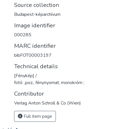
Source collection
Budapest-képarchívum
Image identifier
000285
MARC identifier
bibFOT00003197
Technical details
[Fénykép] /
fotó :,poz., fénynyomat, monokróm ;
Contributor
Verlag Anton Schroll & Co (Wien)
Full item page