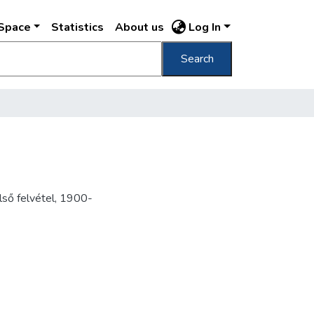
DSpace
Statistics
About us
Log In
Search
lső felvétel
,
1900-