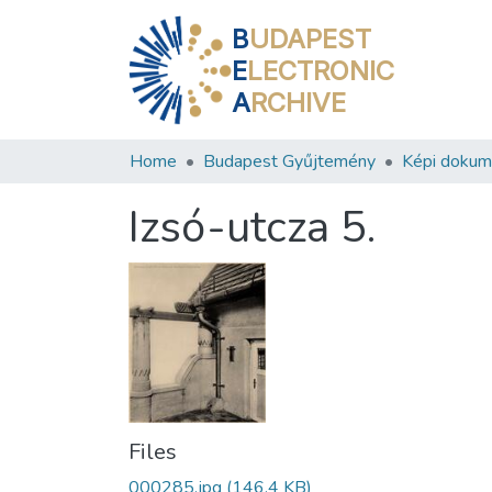
B
UDAPEST
E
LECTRONIC
A
RCHIVE
Home
Budapest Gyűjtemény
Képi doku
Izsó-utcza 5.
Files
000285.jpg
(146.4 KB)