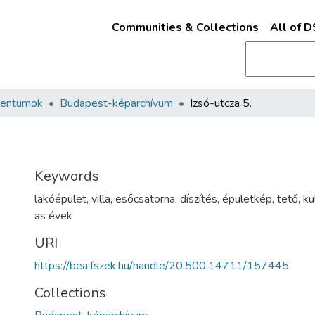
Communities & Collections
All of 
mentumok
Budapest-képarchívum
Izsó-utcza 5.
Keywords
lakóépület
,
villa
,
esőcsatorna
,
díszítés
,
épületkép
,
tető
,
kü
as évek
URI
https://bea.fszek.hu/handle/20.500.14711/157445
Collections