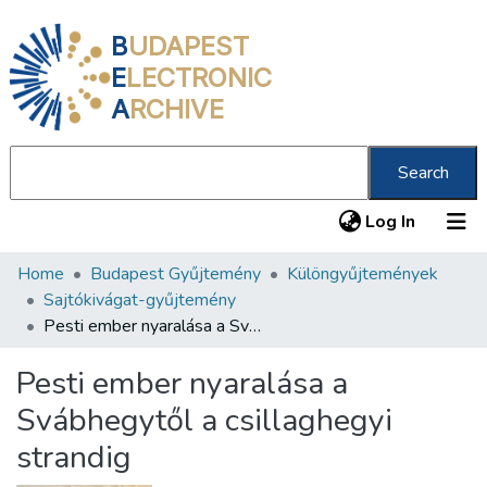
B
UDAPEST
E
LECTRONIC
A
RCHIVE
Search
(current
Log In
Home
Budapest Gyűjtemény
Különgyűjtemények
Communities & Collections
Sajtókivágat-gyűjtemény
All of DSpace
Pesti ember nyaralása a Svábhegytől a csillaghegyi strandig
Statistics
Pesti ember nyaralása a
About us
Svábhegytől a csillaghegyi
strandig