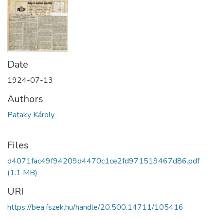
Date
1924-07-13
Authors
Pataky Károly
Files
d4071fac49f94209d4470c1ce2fd971519467d86.pdf
(1.1 MB)
URI
https://bea.fszek.hu/handle/20.500.14711/105416