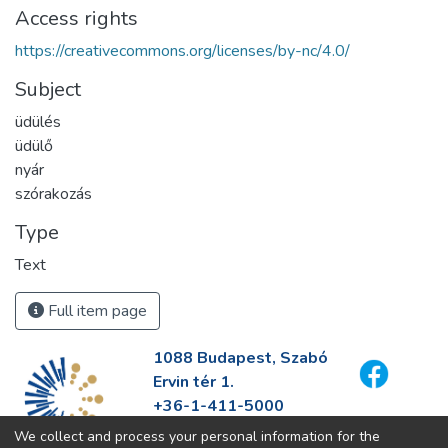
Access rights
https://creativecommons.org/licenses/by-nc/4.0/
Subject
üdülés
üdülő
nyár
szórakozás
Type
Text
Full item page
1088 Budapest, Szabó
Ervin tér 1.
+36-1-411-5000
info@fszek.hu
We collect and process your personal information for the