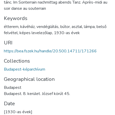
tánc. Im Sonterrain nachmittag abends Tanz. Après-midi au
soir danse au souterrain
Keywords
étterem
,
kávéház
,
vendéglátás
,
bútor
,
asztal
,
lámpa
,
belső
felvétel
,
képes levelezőlap
,
1930-as évek
URI
https://bea.fszek.hu/handle/20.500.14711/171266
Collections
Budapest-képarchívum
Geographical location
Budapest
Budapest. 8. kerület. József körút 45.
Date
[1930-as évek]