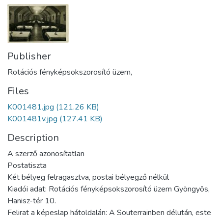
Publisher
Rotációs fényképsokszorosító üzem,
Files
K001481.jpg
(121.26 KB)
K001481v.jpg
(127.41 KB)
Description
A szerző azonosítatlan
Postatiszta
Két bélyeg felragasztva, postai bélyegző nélkül
Kiadói adat: Rotációs fényképsokszorosító üzem Gyöngyös,
Hanisz-tér 10.
Felirat a képeslap hátoldalán: A Souterrainben délután, este