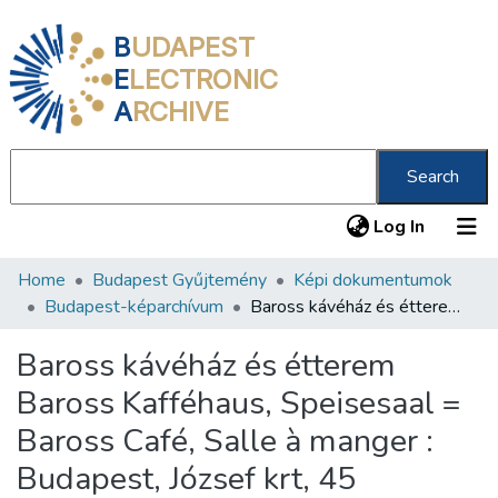
B
UDAPEST
E
LECTRONIC
A
RCHIVE
Search
(current
Log In
Home
Budapest Gyűjtemény
Képi dokumentumok
Communities & Collections
Budapest-képarchívum
Baross kávéház és étterem Baross Kafféhaus, Speisesaal = Baross Café, Salle à manger : Budapest, József krt, 45
All of DSpace
Baross kávéház és étterem
Statistics
Baross Kafféhaus, Speisesaal =
About us
Baross Café, Salle à manger :
Budapest, József krt, 45