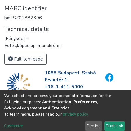
MARC identifier
bibFSZ01882396
Technical details
[Fénykép] =
Fotó :,képeslap, monokróm ;
Full item page
1088 Budapest, Szabó
Ervin tér 1.
+36-1-411-5000
info@fszek.hu
We collect and process your personal information for the
https://fszek.hu
following purposes:
Authentication, Preferences,
Acknowledgement and Statistics
.
To learn more, please read our
privacy policy
.
Customize
Decline
That's ok