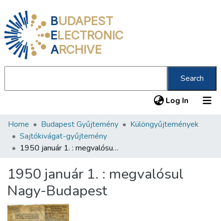
B
UDAPEST
E
LECTRONIC
A
RCHIVE
Search
(current
Log In
Home
Budapest Gyűjtemény
Különgyűjtemények
Communities & Collections
Sajtókivágat-gyűjtemény
All of DSpace
1950 január 1. : megvalósul Nagy-Budapest
Statistics
1950 január 1. : megvalósul
About us
Nagy-Budapest