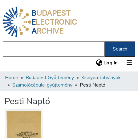
B
UDAPEST
E
LECTRONIC
A
RCHIVE
Search
(current
Log In
Home
Budapest Gyűjtemény
Kisnyomtatványok
Communities & Collections
Számolócédula-gyűjtemény
Pesti Napló
All of DSpace
Pesti Napló
Statistics
About us