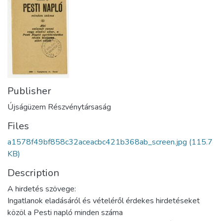
Publisher
Újságüzem Részvénytársaság
Files
a1578f49bf858c32aceacbc421b368ab_screen.jpg
(115.7
KB)
Description
A hirdetés szövege:
Ingatlanok eladásáról és vételéről érdekes hirdetéseket
közöl a Pesti napló minden száma