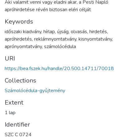
Aki valamit venni vagy eladni akar, a Pesti Napló
apróhirdetése révén biztosan eléri célját
Keywords
időszaki kiadvány
,
hírlap
,
újság
,
olvasás
,
hirdetés
,
apróhirdetés
,
reklámnyomtatvány
,
kisnyomtatvány
,
aprónyomtatvány
,
számolócédula
URI
https://bea.fszek.hu/handle/20.500.14711/70018
Collections
Számolócédula-gyűjtemény
Extent
1 lap
Identifier
SZC C 0724