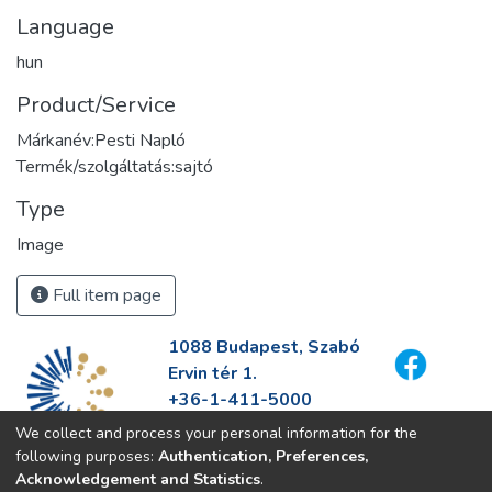
Language
hun
Product/Service
Márkanév:Pesti Napló
Termék/szolgáltatás:sajtó
Type
Image
Full item page
1088 Budapest, Szabó
Ervin tér 1.
+36-1-411-5000
info@fszek.hu
We collect and process your personal information for the
https://fszek.hu
following purposes:
Authentication, Preferences,
Acknowledgement and Statistics
.