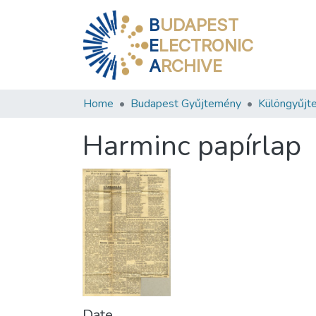
B
UDAPEST
E
LECTRONIC
A
RCHIVE
Home
Budapest Gyűjtemény
Különgyűjt
Harminc papírlap
Date