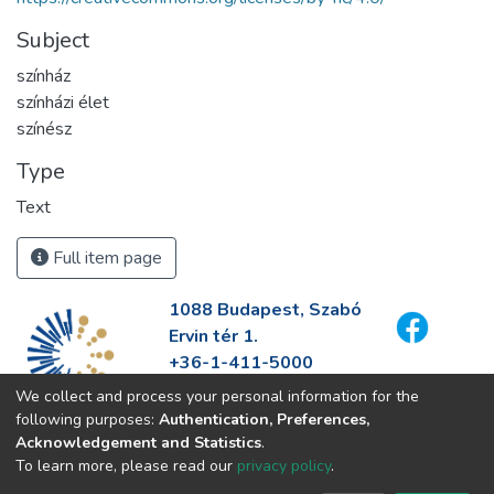
Subject
színház
színházi élet
színész
Type
Text
Full item page
1088 Budapest, Szabó
Ervin tér 1.
+36-1-411-5000
info@fszek.hu
We collect and process your personal information for the
https://fszek.hu
following purposes:
Authentication, Preferences,
Acknowledgement and Statistics
.
To learn more, please read our
privacy policy
.