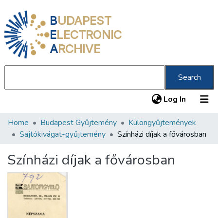
B
UDAPEST
E
LECTRONIC
A
RCHIVE
Search
(current
Log In
Home
Budapest Gyűjtemény
Különgyűjtemények
Communities & Collections
Sajtókivágat-gyűjtemény
Színházi díjak a fővárosban
All of DSpace
Színházi díjak a fővárosban
Statistics
About us